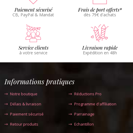
Paiement sécurisé
Frais de port offerts*
CB, PayPal & Mandat
dès 79€ d'achats
Service clients
Livraison rapide
à votre service
Expédition en 48h
Informations pratiques
Notre boutique
Réductions Pro
Délais & livraison
Programme d'affiliation
Paiement sécurisé
Parrainage
Retour produits
Echantillon