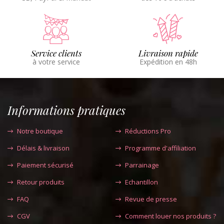
Service clients
Livraison rapide
à votre service
Expédition en 48h
Informations pratiques
Notre boutique
Réductions Pro
Délais & livraison
Programme d'affiliation
Paiement sécurisé
Parrainage
Retour produits
Echantillon
FAQ
Revue de presse
CGV
Comment louer nos produits ?