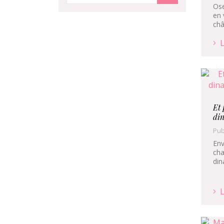
Ose
en 
châ
L
Et 
din
Pub
Env
cha
din
L