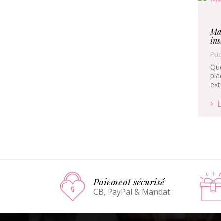
Mar
ins
Pub
Que
pla
ext
L
Paiement sécurisé
CB, PayPal & Mandat