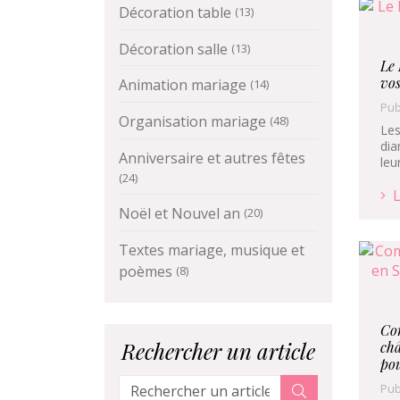
Décoration table
(13)
Décoration salle
(13)
Le
vo
Animation mariage
(14)
Pub
Organisation mariage
(48)
Les
dia
Anniversaire et autres fêtes
leu
(24)
L
Noël et Nouvel an
(20)
Textes mariage, musique et
poèmes
(8)
Co
Rechercher un article
ch
pou
Pub