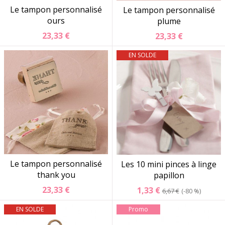
Le tampon personnalisé
Le tampon personnalisé
ours
plume
23,33 €
23,33 €
EN SOLDE
Le tampon personnalisé
Les 10 mini pinces à linge
thank you
papillon
23,33 €
1,33 €
6,67 €
-80 %
EN SOLDE
Promo