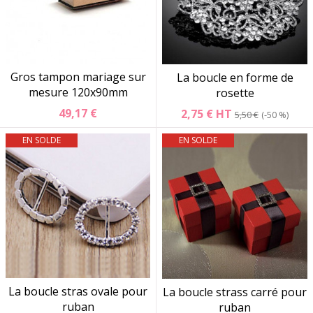
Gros tampon mariage sur
La boucle en forme de
mesure 120x90mm
rosette
49,17 €
2,75 €
HT
5,50 €
-50 %
EN SOLDE
EN SOLDE
La boucle stras ovale pour
La boucle strass carré pour
ruban
ruban