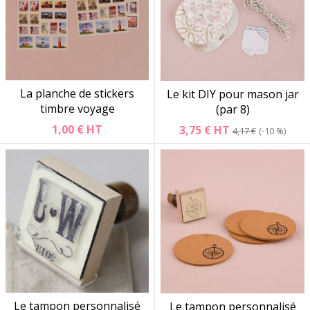
La planche de stickers
Le kit DIY pour mason jar
timbre voyage
(par 8)
1,00 €
HT
3,75 €
HT
4,17 €
-10 %
Le tampon personnalisé
Le tampon personnalisé