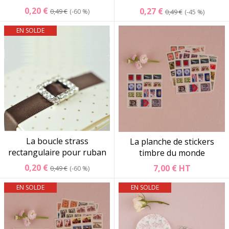
0,20 €
0,27 €
0,49 €
-60 %
0,49 €
-45 %
EN SOLDE
La boucle strass
La planche de stickers
rectangulaire pour ruban
timbre du monde
0,20 €
7,00 €
HT
0,49 €
-60 %
EN SOLDE
EN SOLDE