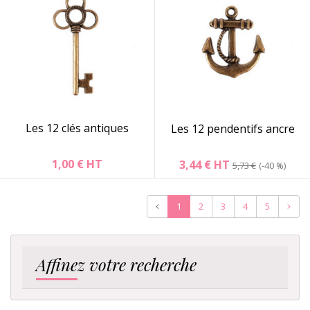
Les 12 clés antiques
Les 12 pendentifs ancre
1,00 €
HT
3,44 €
HT
5,73 €
-40 %
Précédent
Suiva
1
2
3
4
5
Affinez votre recherche