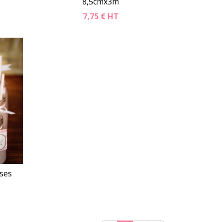
8,5cmx3m
7,75 €
HT
er
Détails
Panier
ses