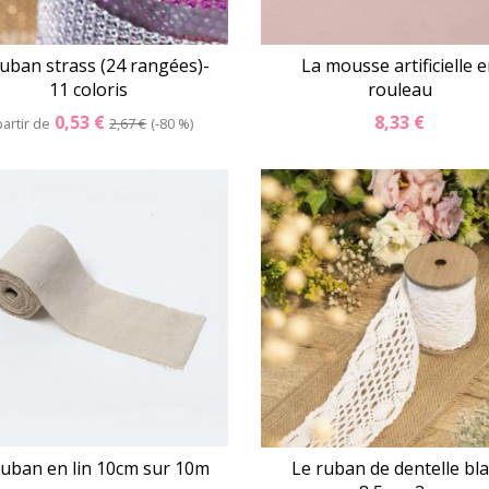
ruban strass (24 rangées)-
La mousse artificielle 
11 coloris
rouleau
0,53 €
8,33 €
partir de
2,67 €
-80 %
Détails
Panier
Détails
Pani
ruban en lin 10cm sur 10m
Le ruban de dentelle bl