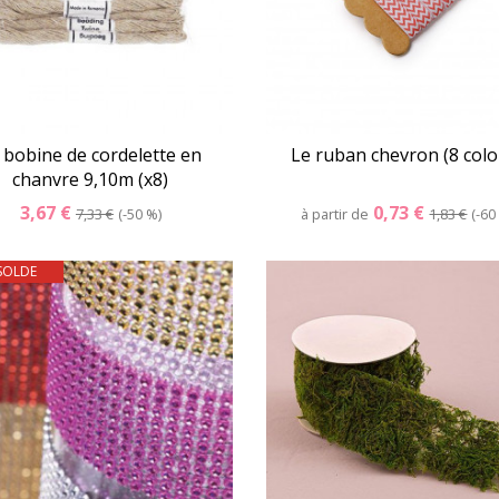
 bobine de cordelette en
Le ruban chevron (8 colo
chanvre 9,10m (x8)
3,67 €
0,73 €
7,33 €
-50 %
à partir de
1,83 €
-60
SOLDE
Détails
Panier
Détails
Pani