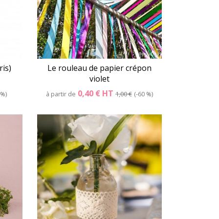
ris)
Le rouleau de papier crépon
violet
0,40 €
HT
 %
à partir de
1,00 €
-60 %
er
Détails
Panier