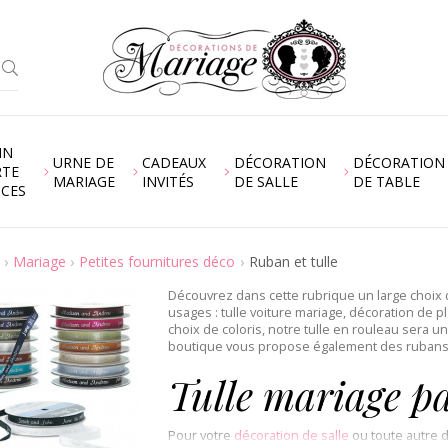
IN
URNE DE
CADEAUX
DÉCORATION
DÉCORATION
RTE
MARIAGE
INVITÉS
DE SALLE
DE TABLE
NCES
Mariage
Petites fournitures déco
Ruban et tulle
Découvrez dans cette rubrique un large choix de
usages : tulle voiture mariage, décoration de 
choix de coloris, notre tulle en rouleau sera 
boutique vous propose également des rubans 
Tulle mariage pa
Pour votre
décoration de salle
ou toute autre d