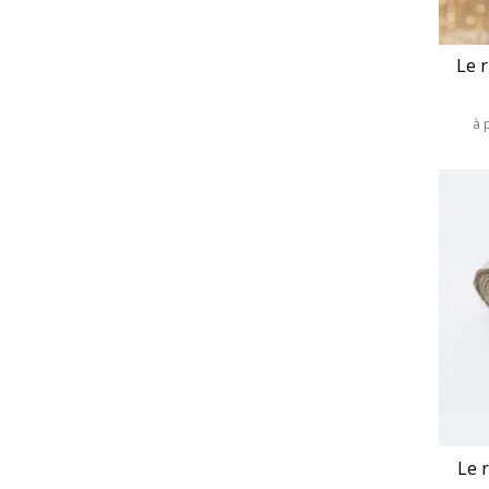
Le 
à 
Le 