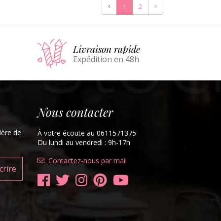
Précédent
Suivant
1
2
er
Livraison rapide
Expédition en 48h
Nous contacter
ière de
À votre écoute au 0611571375
Du lundi au vendredi : 9h-17h
Contactez-nous par mail