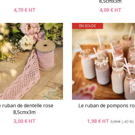
8,5cmx3m
4,70 €
HT
4,00 €
HT
EN SOLDE
Détails
Panier
Détails
Pani
e ruban de dentelle rose
Le ruban de pompons ro
8,5cmx3m
3,00 €
HT
1,98 €
HT
3,30 €
-40 %