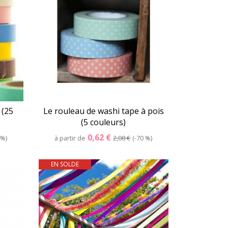
 (25
Le rouleau de washi tape à pois
(5 couleurs)
0,62 €
 %
à partir de
2,08 €
-70 %
EN SOLDE
er
Détails
Panier