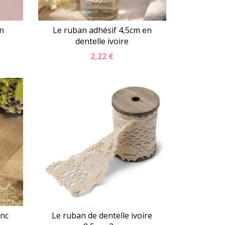
en
Le ruban adhésif 4,5cm en
dentelle ivoire
2,22 €
er
Détails
Panier
anc
Le ruban de dentelle ivoire