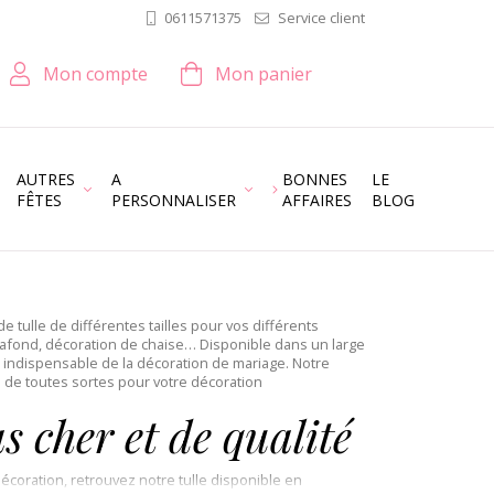
Service client
0611571375
Mon compte
Mon panier
AUTRES
A
BONNES
LE
FÊTES
PERSONNALISER
AFFAIRES
BLOG
 tulle de différentes tailles pour vos différents
plafond, décoration de chaise… Disponible dans un large
un indispensable de la décoration de mariage. Notre
de toutes sortes pour votre décoration
s cher et de qualité
écoration, retrouvez notre tulle disponible en