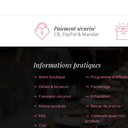
Paiement sécurisé
CB, PayPal & Mandat
Informations pratiques
Notre boutique
Programme d'affiliati
Délais & livraison
Parrainage
Paiement sécurisé
Echantillon
Retour produits
Revue de presse
FAQ
Comment louer nos
produits ?
CGV