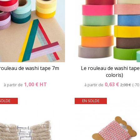
rouleau de washi tape 7m
Le rouleau de washi tape
coloris)
1,00 €
HT
0,63 €
à partir de
à partir de
2,08 €
-70
SOLDE
EN SOLDE
Détails
Panier
Détails
Pani