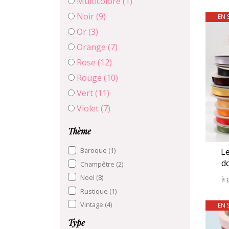
Multicolore
(1)
Noir
(9)
EN 
Or
(3)
Orange
(7)
Rose
(12)
Rouge
(10)
Vert
(11)
Violet
(7)
Thème
Baroque
(1)
L
d
Champêtre
(2)
Noel
(8)
à 
Rustique
(1)
Vintage
(4)
EN 
Type