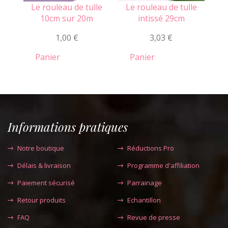
Le rouleau de tulle
Le rouleau de tulle
Le
10cm sur 20m
intissé 29cm
1,00 €
3,03 €
4,
Panier
Panier
Informations pratiques
Notre boutique
Réductions Pro
Délais & livraison
Programme d'affiliation
Paiement sécurisé
Parrainage
Retour produits
Echantillon
FAQ
Revue de presse