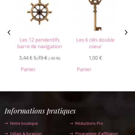
Les 12 pendentifs
Les 6 clés double
barre de navigation
coeur
aut
3,44 €
5,73 €
1,00 €
(-40 %)
1
Panier
Panier
Informations pratiques
Notre boutique
Réductions Pro
Délais & livraison
Programme d'affiliation