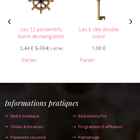
Les 12 pendentifs
Les 6 clés double
barre de navigation
coeur
aut
3,44 €
5,73 €
1,00 €
(-40 %)
1
Panier
Panier
Informations pratiques
Notre boutique
Réductions Pro
Délais & livraison
Programme d'affiliation
Paiement sécurisé
Parrainage