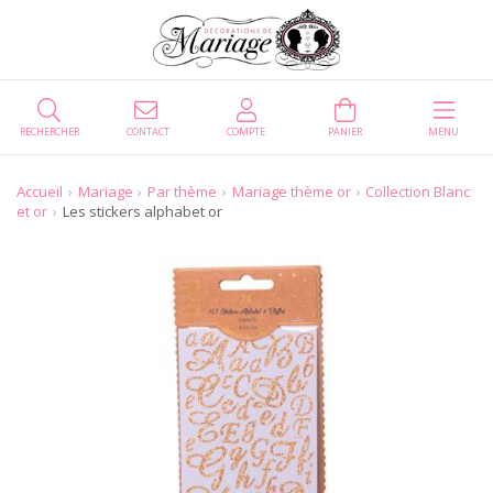
RECHERCHER
CONTACT
COMPTE
PANIER
MENU
Accueil
Mariage
Par thème
Mariage thème or
Collection Blanc
et or
Les stickers alphabet or