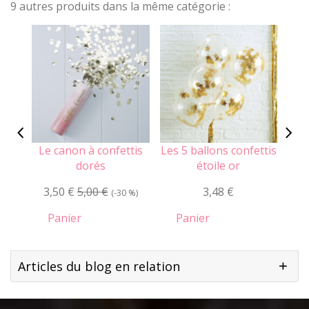
9 autres produits dans la même catégorie :
Le canon à confettis
Les 5 ballons confettis
Les 
dorés
étoile or
3,50 €
5,00 €
3,48 €
(-30 %)
Panier
Panier
Articles du blog en relation