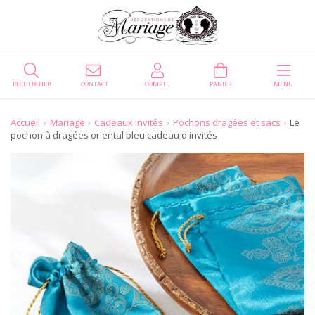
RECHERCHER
CONTACT
COMPTE
PANIER
MENU
Accueil
Mariage
Cadeaux invités
Pochons dragées et sacs
Le
pochon à dragées oriental bleu cadeau d'invités