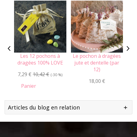
Les 12 pochons à
Le pochon à dragées
Le
dragées 100% LOVE
jute et dentelle (par
12)
7,29 €
10,42 €
1
(-30 %)
18,00 €
Panier
Articles du blog en relation