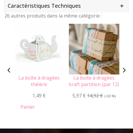
Caractéristiques Techniques
26 autres produits dans la même catégorie :
La boîte à dragées
La boite à dragées
L
théière
kraft partition (par 12)
mac
1,49 €
5,97 €
14,92 €
(-60 %)
Panier