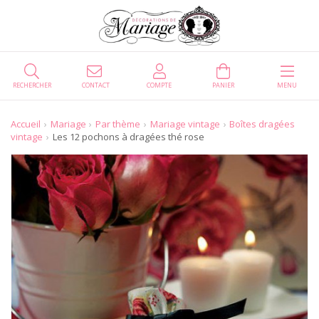
RECHERCHER
CONTACT
COMPTE
PANIER
MENU
Accueil
Mariage
Par thème
Mariage vintage
Boîtes dragées
vintage
Les 12 pochons à dragées thé rose