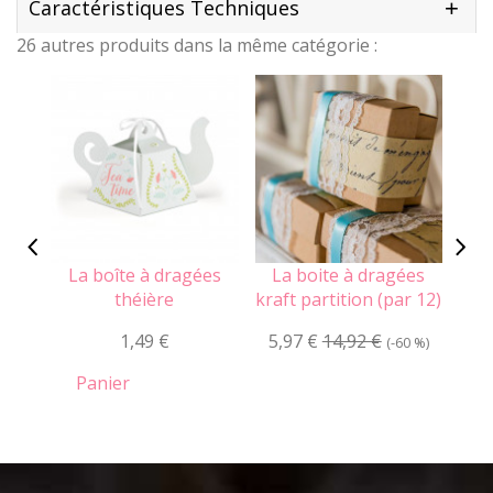
Caractéristiques Techniques
26 autres produits dans la même catégorie :
La boîte à dragées
La boite à dragées
L
théière
kraft partition (par 12)
mac
1,49 €
5,97 €
14,92 €
(-60 %)
Panier