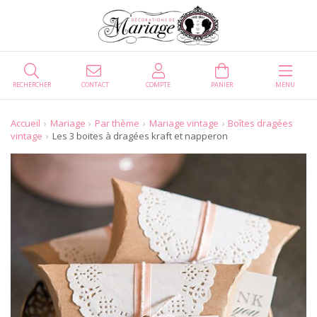
RECHERCHER
CONTACT
COMPTE
PANIER
MENU
Accueil
Mariage
Par thème
Mariage vintage
Boîtes dragées
vintage
Les 3 boites à dragées kraft et napperon