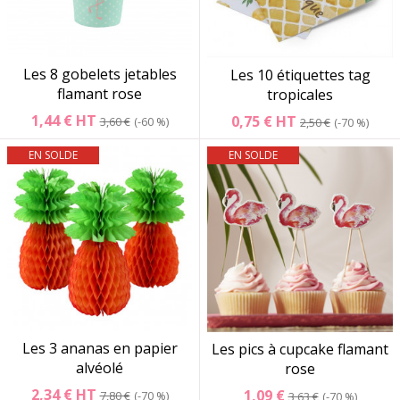
Les 8 gobelets jetables
Les 10 étiquettes tag
flamant rose
tropicales
1,44 €
HT
0,75 €
HT
3,60 €
-60 %
2,50 €
-70 %
EN SOLDE
EN SOLDE
Les 3 ananas en papier
Les pics à cupcake flamant
alvéolé
rose
2,34 €
HT
1,09 €
7,80 €
-70 %
3,63 €
-70 %