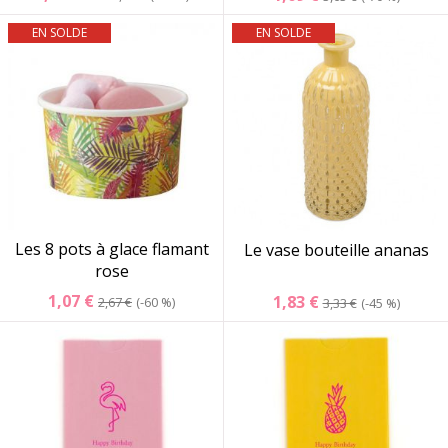
EN SOLDE
EN SOLDE
Les 8 pots à glace flamant
Le vase bouteille ananas
rose
1,07 €
1,83 €
2,67 €
-60 %
3,33 €
-45 %