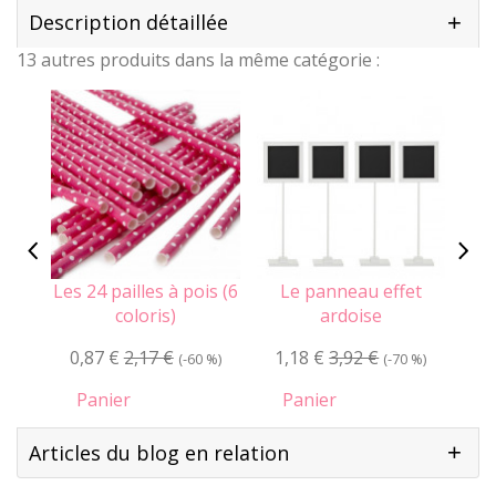
Description détaillée
13 autres produits dans la même catégorie :
Les 24 pailles à pois (6
Le panneau effet
coloris)
ardoise
0,87 €
2,17 €
1,18 €
3,92 €
1
(-60 %)
(-70 %)
Panier
Panier
Articles du blog en relation