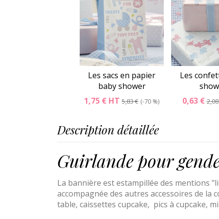
Les sacs en papier
Les confet
baby shower
show
1,75 €
HT
0,63 €
5,83 €
-70 %
2,08
Description détaillée
Guirlande pour gende
La bannière est estampillée des mentions "lit
accompagnée des autres accessoires de la c
table
,
caissettes cupcake
,
pics à cupcake
,
mi