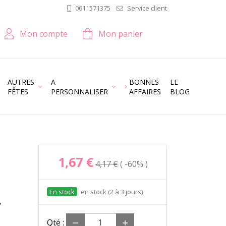
Service client
0611571375
Mon compte
Mon panier
AUTRES
A
BONNES
LE
FÊTES
PERSONNALISER
AFFAIRES
BLOG
1,67 €
4,17 €
-60%
en stock (2 à 3 jours)
Qté :