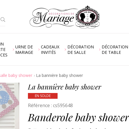
IN
URNE DE
CADEAUX
DÉCORATION
DÉCORATION
RTE
MARIAGE
INVITÉS
DE SALLE
DE TABLE
NCES
salle baby shower
La bannière baby shower
La bannière baby shower
EN SOLDE
Référence :
cs595648
Banderole baby shower