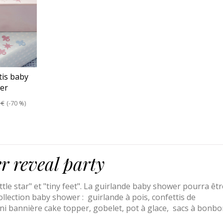
tis baby
er
 €
-70 %
r reveal party
tle star" et "tiny feet". La guirlande baby shower pourra êtr
ollection baby shower :
guirlande à pois
,
confettis de
ni bannière cake topper
,
gobelet
,
pot à glace
,
sacs à bonbo