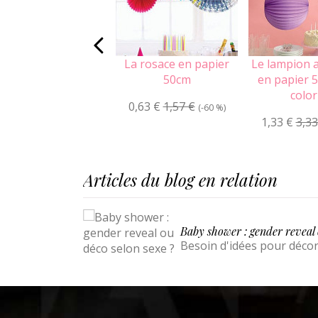
La rosace en papier
Le lampion 
50cm
en papier 5
color
0,63 €
1,57 €
(-60 %)
1,33 €
3,33
Articles du blog en relation
Baby shower : gender reveal 
Besoin d'idées pour décor