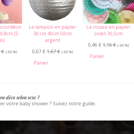
accordéon
Le lampion en papier
La rosace en papier
0,8cm (5
30 cm 40cm 50cm
soleil 30,5cm
is)
argent
0,46 €
1,16 €
(-60 %)
 €
0,67 €
1,67 €
(-60 %)
(-60 %)
Panier
Panier
ou déco selon sexe ?
er votre baby shower ? Suivez notre guide.