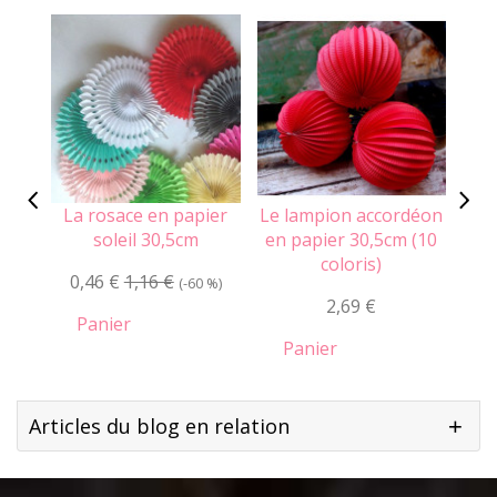
La rosace en papier
Le lampion accordéon
Le 
soleil 30,5cm
en papier 30,5cm (10
coloris)
0,46 €
1,16 €
0
(-60 %)
2,69 €
Panier
Panier
Articles du blog en relation