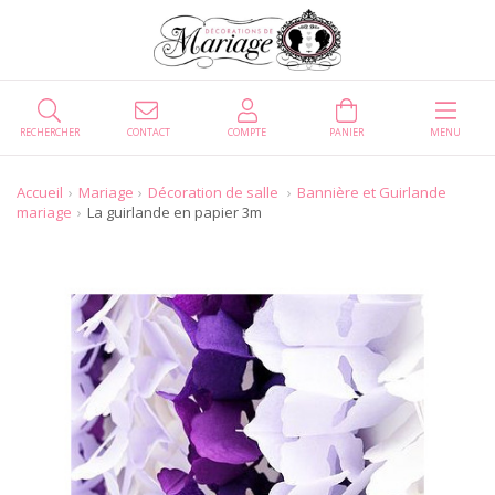
RECHERCHER
CONTACT
COMPTE
PANIER
MENU
Accueil
Mariage
Décoration de salle
Bannière et Guirlande
mariage
La guirlande en papier 3m