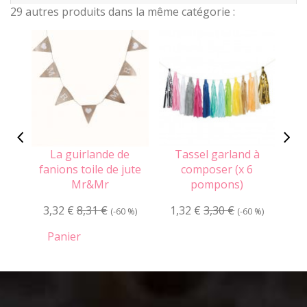
29 autres produits dans la même catégorie :
La guirlande de
Tassel garland à
L
fanions toile de jute
composer (x 6
Mr&Mr
pompons)
2
3,32 €
8,31 €
1,32 €
3,30 €
(-60 %)
(-60 %)
Panier