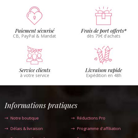
Paiement sécurisé
Frais de port offerts*
CB, PayPal & Mandat
dès 79€ d'achats
Service clients
Livraison rapide
à votre service
Expédition en 48h
Informations pratiques
Notre boutique
Réductions Pro
Délais & livraison
Programme d'affiliation