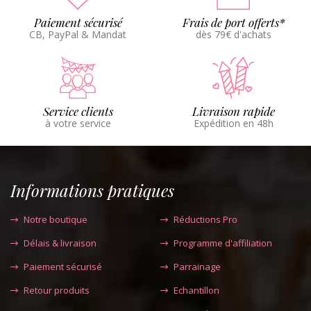
Paiement sécurisé
Frais de port offerts*
CB, PayPal & Mandat
dès 79€ d'achats
Service clients
Livraison rapide
à votre service
Expédition en 48h
Informations pratiques
Notre boutique
Réductions Pro
Délais & livraison
Programme d'affiliation
Paiement sécurisé
Parrainage
Retour produits
Echantillon