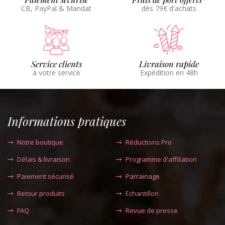
CB, PayPal & Mandat
dès 79€ d'achats
Service clients
Livraison rapide
à votre service
Expédition en 48h
Informations pratiques
Notre boutique
Réductions Pro
Délais & livraison
Programme d'affiliation
Paiement sécurisé
Parrainage
Retour produits
Echantillon
FAQ
Revue de presse