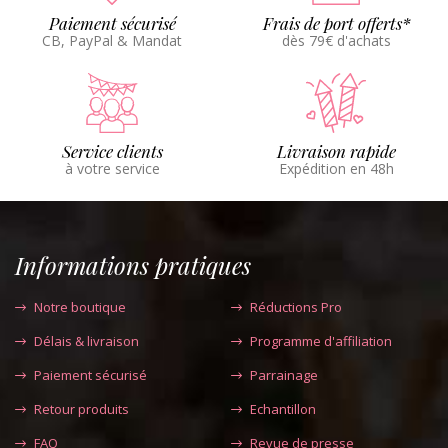
Paiement sécurisé
Frais de port offerts*
CB, PayPal & Mandat
dès 79€ d'achats
Service clients
Livraison rapide
à votre service
Expédition en 48h
Informations pratiques
Notre boutique
Réductions Pro
Délais & livraison
Programme d'affiliation
Paiement sécurisé
Parrainage
Retour produits
Echantillon
FAQ
Revue de presse