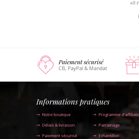
«Il 
Paiement sécurisé
CB, PayPal & Mandat
Informations pratiques
Notre boutique
Programme d'affiliati
Délais & livraison
Parrainage
Paiement sécurisé
Echantillon