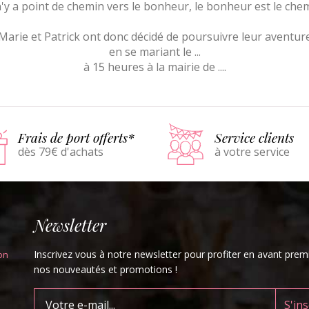
n'y a point de chemin vers le bonheur, le bonheur est le che
Marie et Patrick ont donc décidé de poursuivre leur aventur
en se mariant le ...
à 15 heures à la mairie de ....
Frais de port offerts*
Service clients
dès 79€ d'achats
à votre service
Newsletter
Inscrivez vous à notre newsletter pour profiter en avant prem
on
nos nouveautés et promotions !