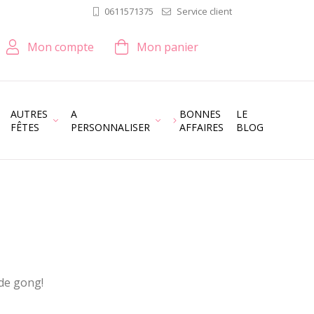
Service client
0611571375
Mon compte
Mon panier
AUTRES
A
BONNES
LE
FÊTES
PERSONNALISER
AFFAIRES
BLOG
de gong!