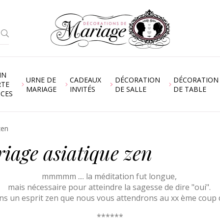
IN
URNE DE
CADEAUX
DÉCORATION
DÉCORATION
RTE
MARIAGE
INVITÉS
DE SALLE
DE TABLE
NCES
zen
riage asiatique zen
mmmmm .... la méditation fut longue,
mais nécessaire pour atteindre la sagesse de dire "oui".
ans un esprit zen que nous vous attendrons au xx ème coup 
******