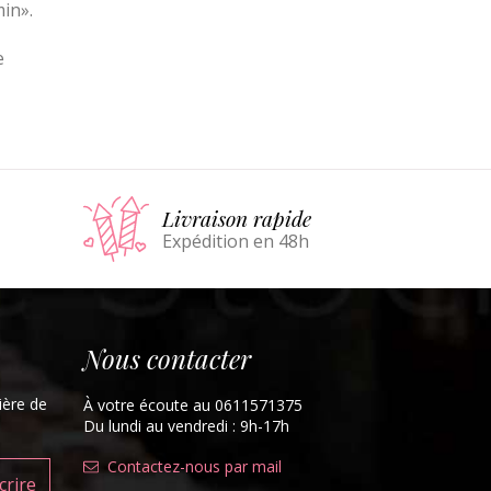
min».
e
Livraison rapide
Expédition en 48h
Nous contacter
ière de
À votre écoute au 0611571375
Du lundi au vendredi : 9h-17h
Contactez-nous par mail