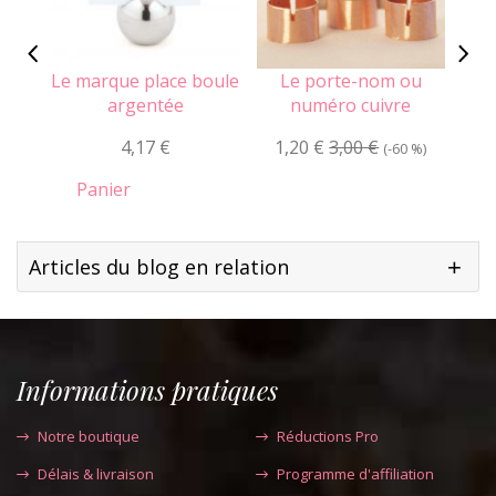
Le marque place boule
Le porte-nom ou
L'
argentée
numéro cuivre
4,17 €
1,20 €
3,00 €
2
(-60 %)
Panier
Articles du blog en relation
Informations pratiques
Notre boutique
Réductions Pro
Délais & livraison
Programme d'affiliation