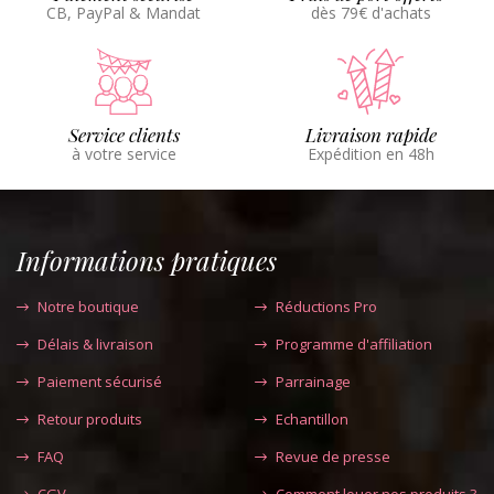
CB, PayPal & Mandat
dès 79€ d'achats
Service clients
Livraison rapide
à votre service
Expédition en 48h
Informations pratiques
Notre boutique
Réductions Pro
Délais & livraison
Programme d'affiliation
Paiement sécurisé
Parrainage
Retour produits
Echantillon
FAQ
Revue de presse
CGV
Comment louer nos produits ?