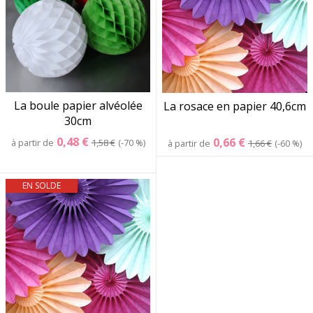
La boule papier alvéolée
La rosace en papier 40,6cm
30cm
0,48 €
0,66 €
à partir de
1,58 €
-70 %
à partir de
1,66 €
-60 %
EN SOLDE