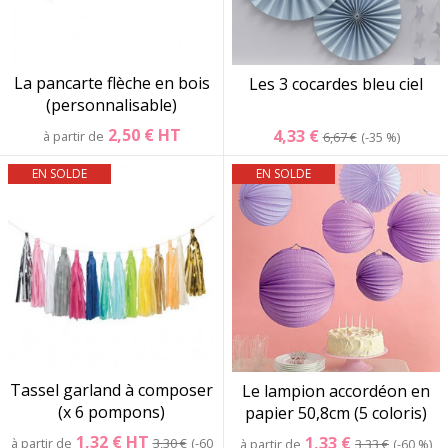
La pancarte flèche en bois
Les 3 cocardes bleu ciel
(personnalisable)
2,50 €
HT
4,33 €
à partir de
6,67 €
-35 %
EN SOLDE
EN SOLDE
Tassel garland à composer
Le lampion accordéon en
(x 6 pompons)
papier 50,8cm (5 coloris)
1,32 €
HT
1,33 €
à partir de
3,30 €
-60
à partir de
3,33 €
-60 %