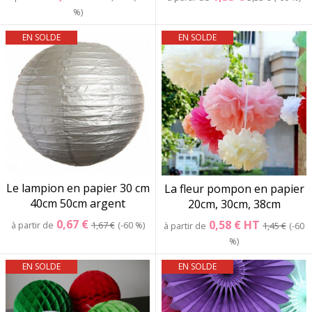
%
EN SOLDE
EN SOLDE
Le lampion en papier 30 cm
La fleur pompon en papier
40cm 50cm argent
20cm, 30cm, 38cm
0,67 €
0,58 €
HT
à partir de
1,67 €
-60 %
à partir de
1,45 €
-60
%
EN SOLDE
EN SOLDE