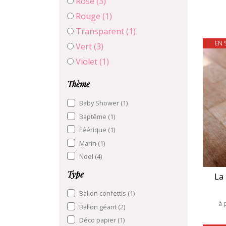
Rose
(3)
Rouge
(1)
Transparent
(1)
EN 
Vert
(3)
Violet
(1)
Thème
Baby Shower
(1)
Baptême
(1)
Féérique
(1)
Marin
(1)
Noel
(4)
Type
La
Ballon confettis
(1)
à 
Ballon géant
(2)
Déco papier
(1)