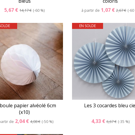
bleus
coloris
5,67 €
1,07 €
14,17 €
-60 %
à partir de
2,67 €
-60
SOLDE
EN SOLDE
Détails
Panier
Détails
Pani
 boule papier alvéolé 6cm
Les 3 cocardes bleu cie
(x10)
2,04 €
4,33 €
partir de
4,08 €
-50 %
6,67 €
-35 %