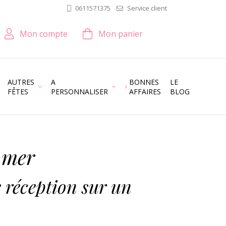
Service client
0611571375
Mon compte
Mon panier
AUTRES
A
BONNES
LE
FÊTES
PERSONNALISER
AFFAIRES
BLOG
 mer
e réception sur un