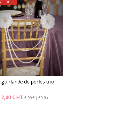
SOLDE
Détails
Panier
Détails
Pani
 guirlande de perles trio
2,00 €
HT
5,00 €
-60 %
Détails
Panier