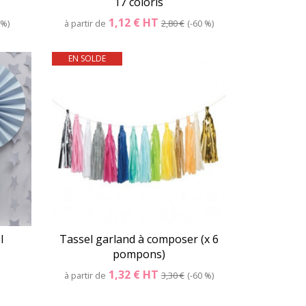
17 coloris
1,12 €
HT
 %
à partir de
2,80 €
-60 %
EN SOLDE
er
Détails
Panier
l
Tassel garland à composer (x 6
pompons)
1,32 €
HT
à partir de
3,30 €
-60 %