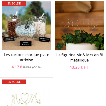
EN SOLDE
Les cartons marque place
La figurine Mr & Mrs en fil
ardoise
métallique
4,17 €
13,25 €
HT
8,33 €
-50 %
EN SOLDE