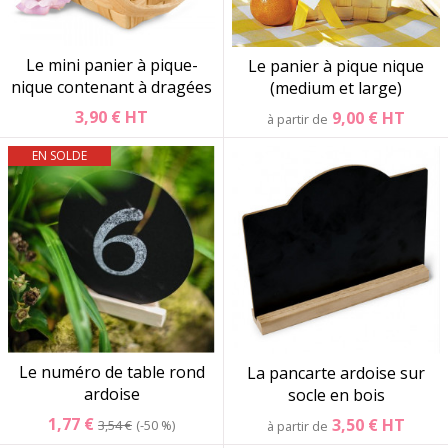
Le mini panier à pique-
Le panier à pique nique
nique contenant à dragées
(medium et large)
3,90 €
HT
9,00 €
HT
à partir de
EN SOLDE
Le numéro de table rond
La pancarte ardoise sur
ardoise
socle en bois
1,77 €
3,50 €
HT
3,54 €
-50 %
à partir de