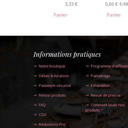
3,33 €
0,66 €
1,10
Panier
Panier
Informations pratiques
Notre boutique
Programme d'affiliati
Délais & livraison
Parrainage
Paiement sécurisé
Echantillon
Retour produits
Revue de presse
FAQ
Comment louer nos
produits ?
CGV
Réductions Pro