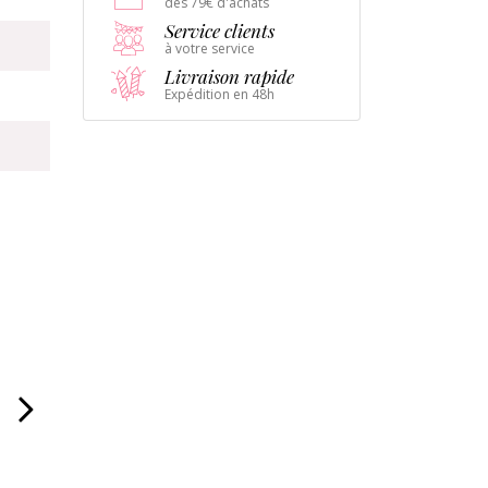
dès 79€ d'achats
Service clients
à votre service
Livraison rapide
Expédition en 48h
Les 3 ballons géants
Les 3 ballons géants
Le ki
confettis bleus
confettis roses
chi