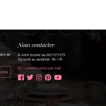
5,67 €
14,17 €
5,67 €
14,17 €
4,88 €
(-60 %)
(-60 %)
Panier
Panier
Pani
Nous contacter
ière de
À votre écoute au 0611571375
Du lundi au vendredi : 9h-17h
Contactez-nous par mail
t