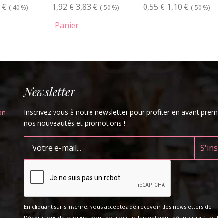
 €
1,92 €
3,83 €
0,55 €
1,10 €
(-40 %)
(-50 %)
(-50 %)
Panier
Newsletter
Inscrivez vous à notre newsletter pour profiter en avant prem
on
nos nouveautés et promotions !
En cliquant sur s'inscrire, vous acceptez de recevoir des newsletters de
Décorations de mariage. Vous pourrez facilement vous désinscrire à tou