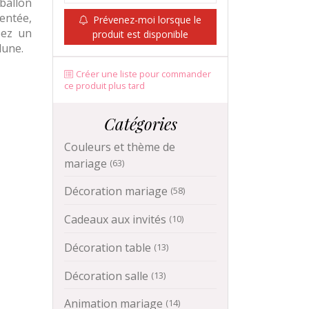
ballon
entée,
Prévenez-moi lorsque le
éez un
produit est disponible
lune.
Créer une liste pour commander
ce produit plus tard
Catégories
Couleurs et thème de
mariage
(63)
Décoration mariage
(58)
Cadeaux aux invités
(10)
Décoration table
(13)
Décoration salle
(13)
Animation mariage
(14)