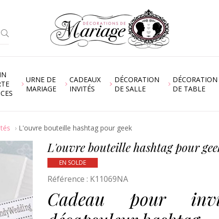
IN
URNE DE
CADEAUX
DÉCORATION
DÉCORATION
RTE
MARIAGE
INVITÉS
DE SALLE
DE TABLE
NCES
ités
L'ouvre bouteille hashtag pour geek
L'ouvre bouteille hashtag pour gee
EN SOLDE
Référence :
K11069NA
Cadeau pour invi