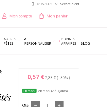
Service client
0611571375
Mon compte
Mon panier
AUTRES
A
BONNES
LE
FÊTES
PERSONNALISER
AFFAIRES
BLOG
k
0,57 €
2,83 €
-80%
en stock (2 à 3 jours)
tés
Qté :