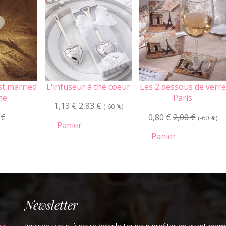
st married
L'infuseur à thé coeur
Les 2 dessous de verre
me
Paris
1,13 €
2,83 €
(-60 %)
 €
0,80 €
2,00 €
(-60 %)
Panier
Panier
Newsletter