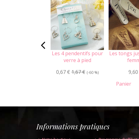
Les 4 pendentifs pour
Les tongs ju
verre à pied
fem
0,67 €
1,67 €
9,60
(-60 %)
Panier
Informations pratiques