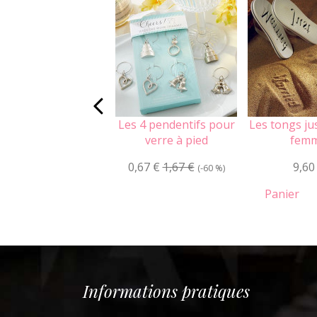
Les 4 pendentifs pour
Les tongs ju
verre à pied
fem
0,67 €
1,67 €
9,60
(-60 %)
Panier
Informations pratiques