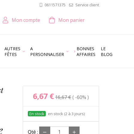
Service client
0611571375
Mon compte
Mon panier
AUTRES
A
BONNES
LE
FÊTES
PERSONNALISER
AFFAIRES
BLOG
st
6,67 €
16,67 €
-60%
en stock (2 à 3 jours)
e
Qté :