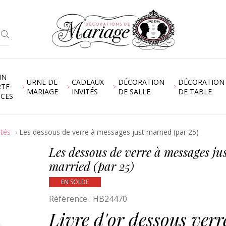
IN
URNE DE
CADEAUX
DÉCORATION
DÉCORATION
RTE
MARIAGE
INVITÉS
DE SALLE
DE TABLE
NCES
ités
Les dessous de verre à messages just married (par 25)
Les dessous de verre à messages ju
married (par 25)
EN SOLDE
Référence :
HB24470
Livre d'or dessous verr