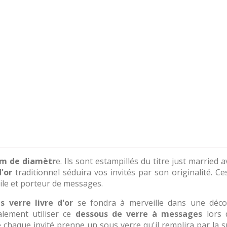
m de diamètr
e. Ils sont estampillés du titre just married 
d'or
traditionnel séduira vos invités par son originalité. C
tile et porteur de messages.
s verre livre d'or
se fondra à merveille dans une déco
lement utiliser ce
dessous de verre à messages
lors 
chaque invité prenne un sous verre qu'il remplira par la su