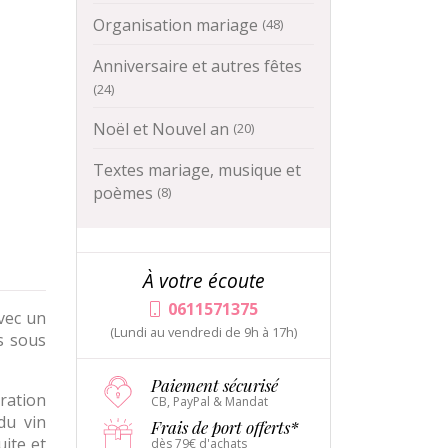
Organisation mariage
(48)
Anniversaire et autres fêtes
(24)
Noël et Nouvel an
(20)
Textes mariage, musique et
poèmes
(8)
À votre écoute
0611571375
avec un
(Lundi au vendredi de 9h à 17h)
es sous
Paiement sécurisé
ration
CB, PayPal & Mandat
du vin
Frais de port offerts*
ite et
dès 79€ d'achats