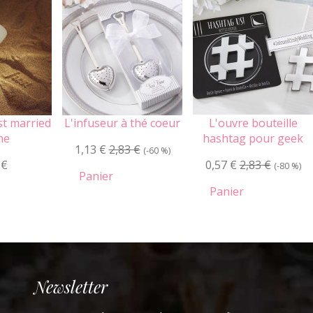
st married
L'infuseur à thé coeur
L'ouvre bouteille
me
hashtag pour geek
1,13 €
2,83 €
(-60 %)
 €
0,57 €
2,83 €
(-80 %)
Panier
Panier
Newsletter