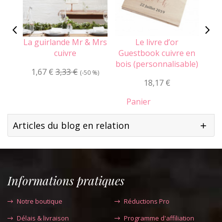
La guirlande Mr & Mrs
Le livre d’or
Le 
cuivre
Guestbook cuivre en
i
bois (personnalisable)
1,67 €
3,33 €
0
(-50 %)
18,17 €
Panier
Articles du blog en relation
Informations pratiques
Notre boutique
Réductions Pro
Délais & livraison
Programme d'affiliation