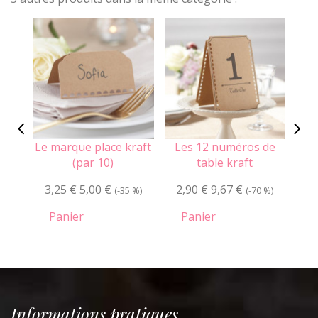
Le marque place kraft
Les 12 numéros de
Les
(par 10)
table kraft
3,25 €
5,00 €
2,90 €
9,67 €
0
(-35 %)
(-70 %)
Panier
Panier
Informations pratiques