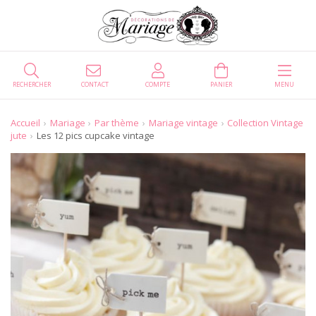
RECHERCHER
CONTACT
COMPTE
PANIER
MENU
Accueil
Mariage
Par thème
Mariage vintage
Collection Vintage
jute
Les 12 pics cupcake vintage