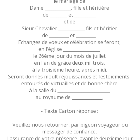
le mariage de
Dame ____________, fille et héritière
de ________ et __________
et de
Sieur Chevalier ____________ fils et héritier
de _________ et _________.
Échanges de voeux et célébration se feront,
en l'église _________________
le 26ème jour du mois de juillet
en l'an de grâce deux mil trois,
à la troisième heure, après midi.
Seront donnés moult réjouissances et festoiements,
entourés de victuailles et de bonne chère
à la salle du ________________________
au royaume de ______________.
- Texte Carton réponse :
Veuillez nous retourner, par pigeon voyageur ou
messager de confiance,
l'assurance de votre présence, avant le deuxième jour