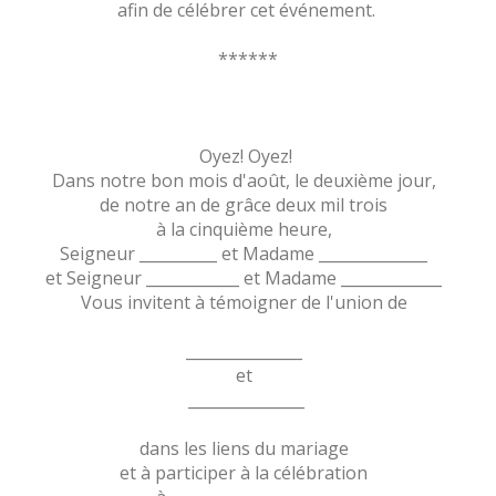
afin de célébrer cet événement.
******
Oyez! Oyez!
Dans notre bon mois d'août, le deuxième jour,
de notre an de grâce deux mil trois
à la cinquième heure,
Seigneur __________ et Madame ______________
et Seigneur ____________ et Madame _____________
Vous invitent à témoigner de l'union de
_______________
et
_______________
dans les liens du mariage
et à participer à la célébration