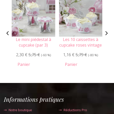
Le mini piédestal à
Les 10 caissettes à
Le
cupcake (par 3)
cupcake roses vintage
2,30 €
5,75 €
1,16 €
5,79 €
1
(-60 %)
(-80 %)
Panier
Panier
Informations pratiques
Notre boutique
Réductions Pro