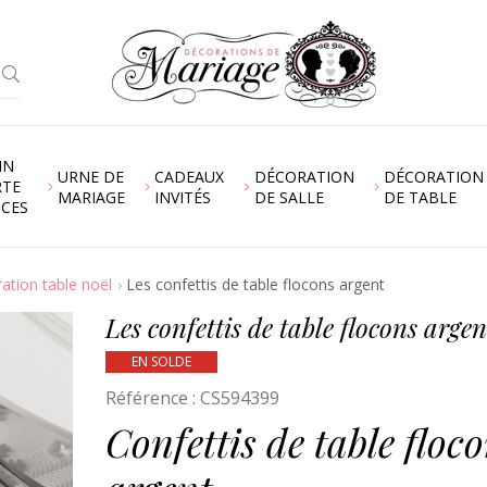
IN
URNE DE
CADEAUX
DÉCORATION
DÉCORATION
RTE
MARIAGE
INVITÉS
DE SALLE
DE TABLE
NCES
ation table noël
Les confettis de table flocons argent
Les confettis de table flocons argen
EN SOLDE
Référence :
CS594399
Confettis de table floc