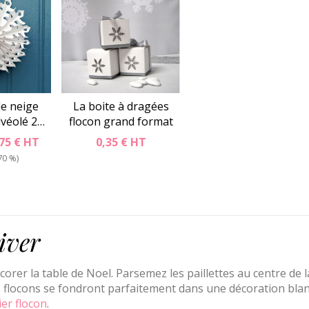
de neige
La boite à dragées
lvéolé 2…
flocon grand format
,75 €
HT
0,35 €
HT
70 %
iver
orer la table de Noel. Parsemez les paillettes au centre de l
es flocons se fondront parfaitement dans une décoration bla
ier flocon
.