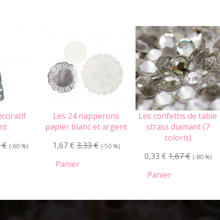
coratif
Les 24 napperons
Les confettis de table
nt
papier blanc et argent
strass diamant (7
coloris)
 €
1,67 €
3,33 €
(-60 %)
(-50 %)
0,33 €
1,67 €
(-80 %)
Panier
Panier