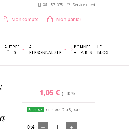
Service client
0611571375
Mon compte
Mon panier
AUTRES
A
BONNES
LE
FÊTES
PERSONNALISER
AFFAIRES
BLOG
t
1,05 €
-40%
en stock (2 à 3 jours)
on
Qté :