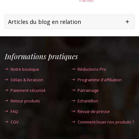
Articles du blog en relation
Informations pratiques
Notre boutique
Réductions Pro
Délais & livraison
Programme d'affiliation
Paiement sécurisé
Parrainage
Retour produits
Echantillon
FAQ
Revue de presse
CGV
Comment louer nos produits ?