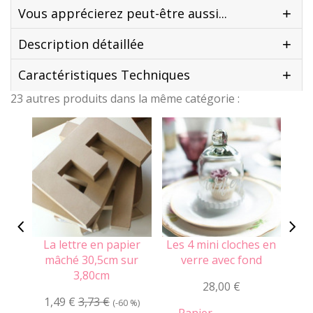
Vous apprécierez peut-être aussi...
Description détaillée
Caractéristiques Techniques
23 autres produits dans la même catégorie :
La lettre en papier
Les 4 mini cloches en
L
mâché 30,5cm sur
verre avec fond
n
3,80cm
28,00 €
1,49 €
3,73 €
(-60 %)
Panier