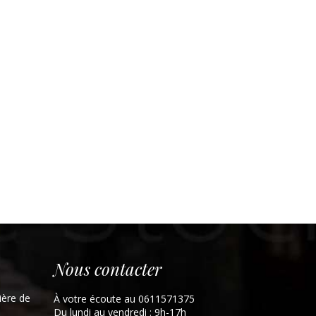
Nous contacter
ière de
À votre écoute au 0611571375
Du lundi au vendredi : 9h-17h