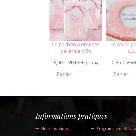
Le pochon à dragées
Le cadre p
ballerine x 24
tut
8,00 €
20,00 €
0,96 €
2,40
(-60 %)
Panier
Panier
Informations pratiques
Notre boutique
Programme d'affiliati