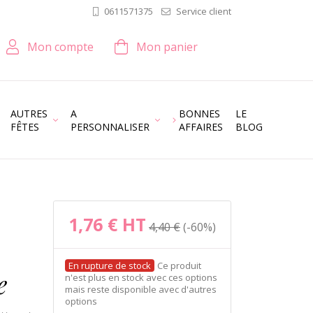
Service client
0611571375
Mon compte
Mon panier
AUTRES
A
BONNES
LE
FÊTES
PERSONNALISER
AFFAIRES
BLOG
1,76 €
HT
4,40 €
-60%
Ce produit
e
n'est plus en stock avec ces options
mais reste disponible avec d'autres
options