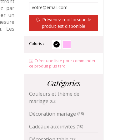
ttront
ez par
éer un
Prévenez-moi lorsque le
mesure
produit est disponible
m
. Les
Coloris :
Créer une liste pour commander
ce produit plus tard
Catégories
Couleurs et thème de
mariage
(63)
Décoration mariage
(58)
Cadeaux aux invités
(10)
Décoration table
(13)