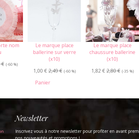
orte nom
Le marque place
Le marque place
u
ballerine sur verre
chaussure ballerine
(x10)
(x10)
 €
(-60 %)
1,00 €
2,49 €
1,82 €
2,80 €
(-60 %)
(-35 %)
Panier
Newsletter
Inscrivez vous à notre newsletter pour profiter en avant prem
on
nos nouveautés et promotions !