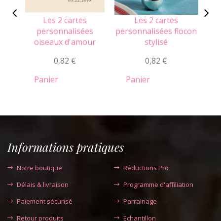
Les 2 cartes
Les 2 cartes
personnalisées
personnalisées flocon
per
oiseaux d'amour
stylisé
mo
0,82 €
0,82 €
Panier
Panier
Informations pratiques
Notre boutique
Réductions Pro
Délais & livraison
Programme d'affiliation
Paiement sécurisé
Parrainage
Retour produits
Echantillon