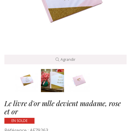
Agrandir
Le livre d'or mlle devient madame, rose
et or
EN SOLDE
Référence :
AF79263