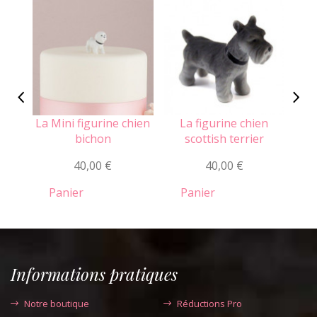
La Mini figurine chien
La figurine chien
L
bichon
scottish terrier
40,00 €
40,00 €
Panier
Panier
Informations pratiques
Notre boutique
Réductions Pro