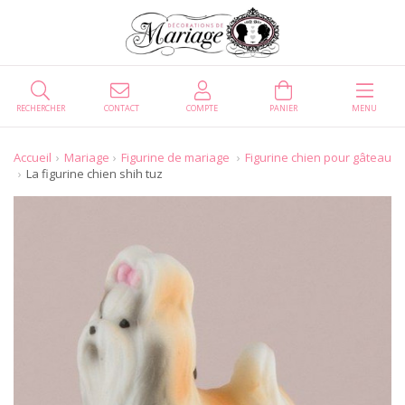
RECHERCHER
CONTACT
COMPTE
PANIER
MENU
Accueil
Mariage
Figurine de mariage
Figurine chien pour gâteau
La figurine chien shih tuz