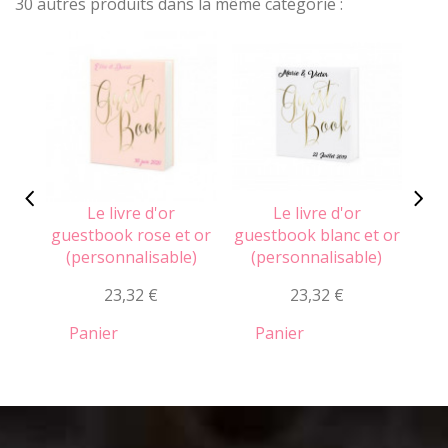
30 autres produits dans la même catégorie :
Le livre d'or
Le livre d'or
Le l
guestbook rose et or
guestbook blanc et or
(personnalisable)
(personnalisable)
(
23,32 €
23,32 €
Panier
Panier