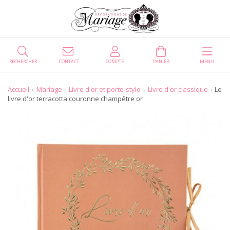
RECHERCHER
CONTACT
COMPTE
PANIER
MENU
Accueil
Mariage
Livre d'or et porte-stylo
Livre d'or classique
Le
livre d'or terracotta couronne champêtre or