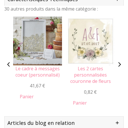
30 autres produits dans la même catégorie :
Le cadre à messages
Les 2 cartes
coeur (personnalisé)
personnalisées
7,
couronne de fleurs
41,67 €
0,82 €
Panier
Panier
Articles du blog en relation