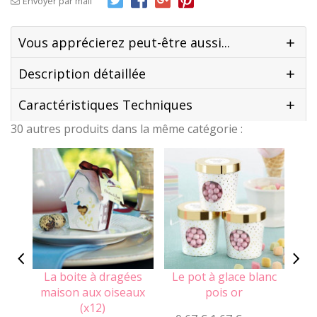
Envoyer par mail
Vous apprécierez peut-être aussi...
Description détaillée
Caractéristiques Techniques
30 autres produits dans la même catégorie :
La boite à dragées
Le pot à glace blanc
Le
maison aux oiseaux
pois or
(x12)