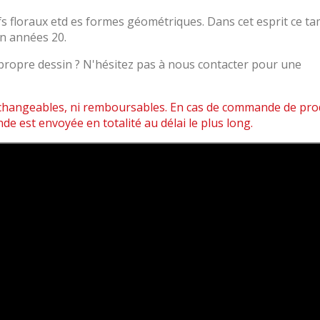
ifs floraux etd es formes géométriques. Dans cet esprit ce 
on années 20.
ropre dessin ? N'hésitez pas à nous contacter pour une
 échangeables, ni remboursables. En cas de commande de pro
nde est envoyée en totalité au délai le plus long.