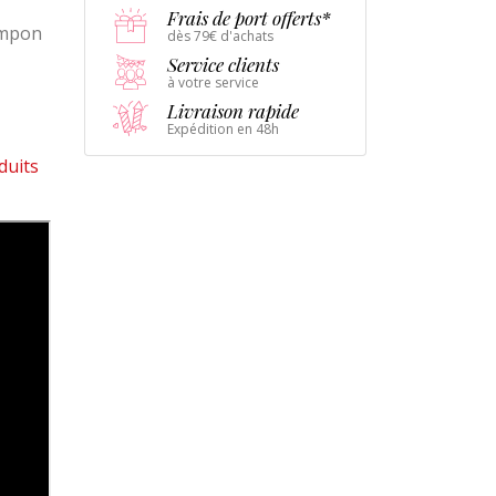
Frais de port offerts*
tampon
dès 79€ d'achats
Service clients
à votre service
Livraison rapide
Expédition en 48h
duits