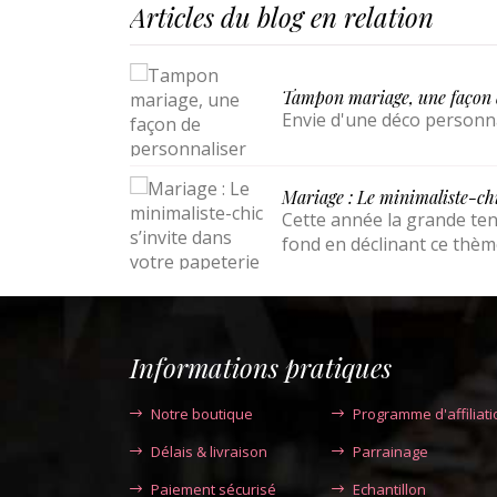
Articles du blog en relation
Tampon mariage, une façon 
Envie d'une déco personna
Mariage : Le minimaliste-chi
Cette année la grande ten
fond en déclinant ce thèm
Informations pratiques
Notre boutique
Programme d'affiliati
Délais & livraison
Parrainage
Paiement sécurisé
Echantillon