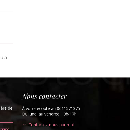
eu à
Nous contacter
ière de
À votre écoute au 0611571375
Du lundi au vendredi : 9h-17h
Contactez-nous par mail