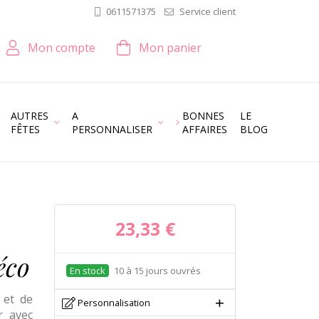
Service client
0611571375
Mon compte
Mon panier
AUTRES
A
BONNES
LE
FÊTES
PERSONNALISER
AFFAIRES
BLOG
23,33 €
éco
10 à 15 jours ouvrés
 et de
Personnalisation
r avec