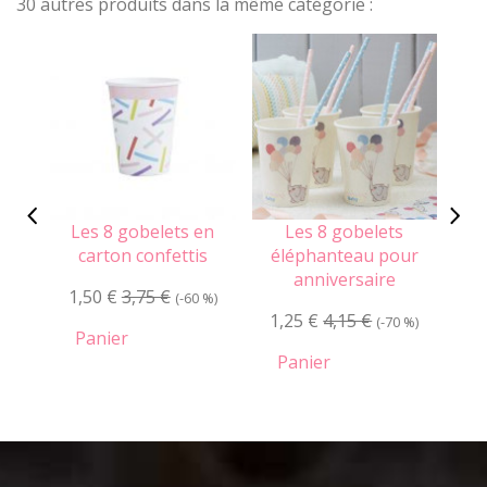
30 autres produits dans la même catégorie :
Les 8 gobelets en
Les 8 gobelets
L
carton confettis
éléphanteau pour
anniversaire
1,50 €
3,75 €
1
(-60 %)
1,25 €
4,15 €
(-70 %)
Panier
Panier