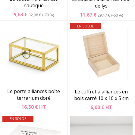
nautique
de lys
9,63 €
11,67 €
32,08 €
-70 %
29,17 €
-60 %
EN SOLDE
Le porte alliances boîte
Le coffret à alliances en
terrarium doré
bois carré 10 x 10 x 5 cm
16,50 €
HT
6,00 €
HT
EN SOLDE