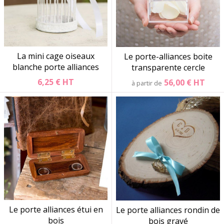
La mini cage oiseaux
Le porte-alliances boite
blanche porte alliances
transparente cercle
6,25 €
HT
56,00 €
HT
à partir de
Le porte alliances étui en
Le porte alliances rondin de
bois
bois gravé