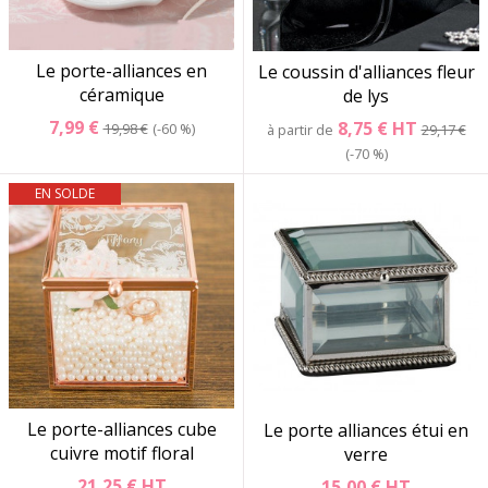
Le porte-alliances en
Le coussin d'alliances fleur
céramique
de lys
7,99 €
8,75 €
HT
19,98 €
-60 %
à partir de
29,17 €
-70 %
EN SOLDE
Le porte-alliances cube
Le porte alliances étui en
cuivre motif floral
verre
21,25 €
HT
15,00 €
HT