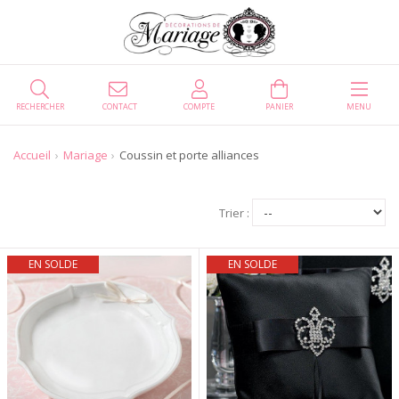
RECHERCHER
CONTACT
COMPTE
PANIER
MENU
Accueil
Mariage
Coussin et porte alliances
Trier :
EN SOLDE
EN SOLDE