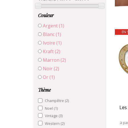
Couleur
Argent
(1)
EN 
Blanc
(1)
Ivoire
(1)
Kraft
(2)
Marron
(2)
Noir
(2)
Or
(1)
Thème
Champêtre
(2)
Les 
Noel
(1)
Vintage
(3)
à par
Western
(2)