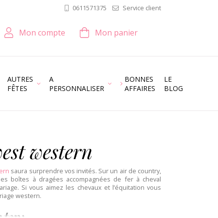
Service client
0611571375
Mon compte
Mon panier
AUTRES
A
BONNES
LE
FÊTES
PERSONNALISER
AFFAIRES
BLOG
west western
ern
saura surprendre vos invités. Sur un air de country,
les boîtes à dragées accompagnées de fer à cheval
riage. Si vous aimez les chevaux et l’équitation vous
riage western.
ntry