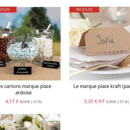
SOLDE
EN SOLDE
Détails
Panier
Détails
Pani
es cartons marque place
Le marque place kraft (pa
ardoise
4,17 €
3,25 €
HT
8,33 €
-50 %
5,00 €
-35 %
Détails
Panier
Détails
Pani