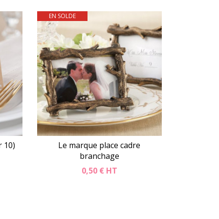
EN SOLDE
er
Détails
Panier
r 10)
Le marque place cadre
branchage
0,50 €
HT
er
Détails
Panier