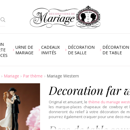
IN
URNE DE
CADEAUX
DÉCORATION
DÉCORATION
RTE
MARIAGE
INVITÉS
DE SALLE
DE TABLE
NCES
Mariage
Par thème
Mariage Western
Decoration far 
Original et amusant, le
thème du mariage west
les marque-places chapeaux de cowboy et 
donneront du relief à votre décoration de ma
pourrez également craquer pour une deco ma
Deco de table cou