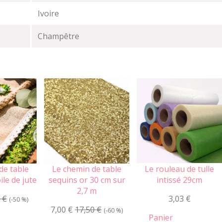
Ivoire
Champêtre
de table
Le chemin de table
Le rouleau de tulle
ile de jute
sequins or 30 cm sur
intissé 29cm
2,7 m
 €
3,03 €
(-50 %)
7,00 €
17,50 €
(-60 %)
Panier