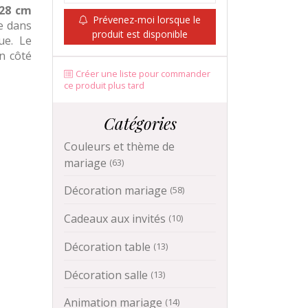
28 cm
Prévenez-moi lorsque le
le dans
produit est disponible
ue. Le
un côté
Créer une liste pour commander
ce produit plus tard
Catégories
Couleurs et thème de
mariage
(63)
Décoration mariage
(58)
Cadeaux aux invités
(10)
Décoration table
(13)
Décoration salle
(13)
Animation mariage
(14)