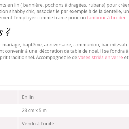
nts en lin ( bannière, pochons à dragées, rubans) pour crée
on shabby chic, associez le par exemple à de la dentelle, un
alement l'employer comme trame pour un
tambour à broder
.
s ?
es : mariage, baptême, anniversaire, communion, bar mitzvah.
 convenir à une décoration de table de noel. Il se fondra à
sprit traditionnel. Accompagnez le de
vases striés en verre
et
En lin
28 cm x 5 m
Vendu à l'unité