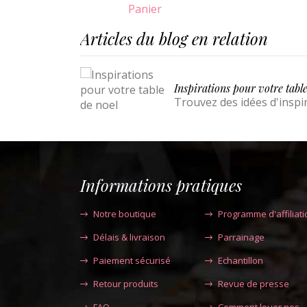
Panier
Articles du blog en relation
Inspirations pour votre tabl
Trouvez des idées d'inspi
Informations pratiques
Notre boutique
Programme d'affiliati
Délais & livraison
Parrainage
Paiement sécurisé
Echantillon
Retour produits
Revue de presse