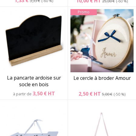
1,33 €
10,00 €
HT
3,33 €
-60 %
25,00 €
-60 %
Promo
La pancarte ardoise sur
Le cercle à broder Amour
socle en bois
3,50 €
HT
2,50 €
HT
à partir de
5,00 €
-50 %