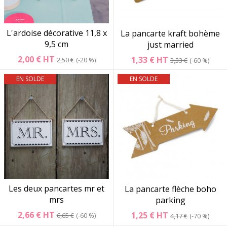
L'ardoise décorative 11,8 x
La pancarte kraft bohème
9,5 cm
just married
2,00 €
HT
1,33 €
HT
2,50 €
-20 %
3,33 €
-60 %
EN SOLDE
EN SOLDE
Les deux pancartes mr et
La pancarte flèche boho
mrs
parking
2,66 €
HT
1,25 €
HT
6,65 €
-60 %
4,17 €
-70 %