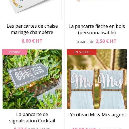
Les pancartes de chaise
La pancarte flèche en bois
mariage champêtre
(personnalisable)
6,00 €
HT
2,50 €
HT
à partir de
Promo
EN SOLDE
La pancarte de
L'écriteau Mr & Mrs argent
signalisation Cocktail