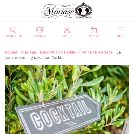
RECHERCHER
CONTACT
COMPTE
PANIER
MENU
Accueil
Mariage
Décoration de salle
Pancarte mariage
La
pancarte de signalisation Cocktail