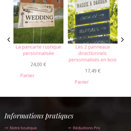
La pancarte rustique
Les 2 panneaux
L
personnalisée
directionnels
bo
personnalisés en bois
24,00 €
1
17,49 €
Panier
Panier
Informations pratiques
Notre boutique
Réductions Pro